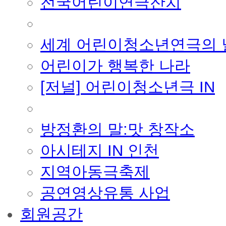
전국어린이연극잔치
■ 기타 사업
세계 어린이청소년연극의 
어린이가 행복한 나라
[저널] 어린이청소년극 IN
■ 지난 사업
방정환의 말:맛 창작소
아시테지 IN 인천
지역아동극축제
공연영상유통 사업
회원공간