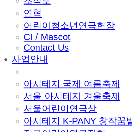
조직도
연혁
어린이청소년연극헌장
CI / Mascot
Contact Us
사업안내
■ 축제 사업
아시테지 국제 여름축제
서울 아시테지 겨울축제
서울어린이연극상
아시테지 K-PANY 창작꿈