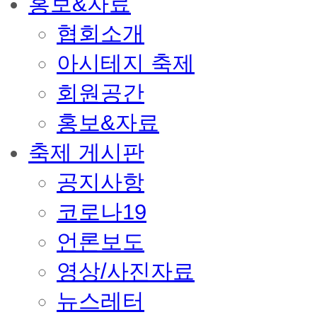
홍보&자료
협회소개
아시테지 축제
회원공간
홍보&자료
축제 게시판
공지사항
코로나19
언론보도
영상/사진자료
뉴스레터