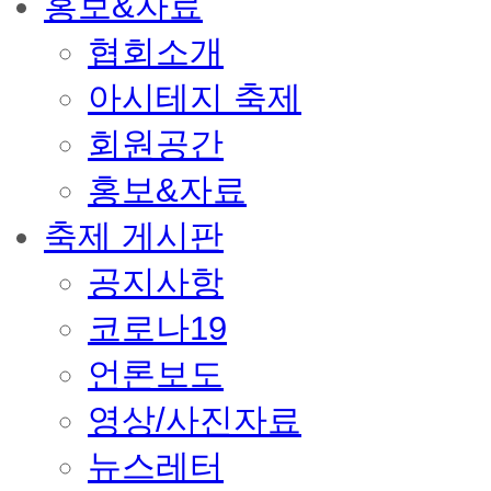
홍보&자료
협회소개
아시테지 축제
회원공간
홍보&자료
축제 게시판
공지사항
코로나19
언론보도
영상/사진자료
뉴스레터