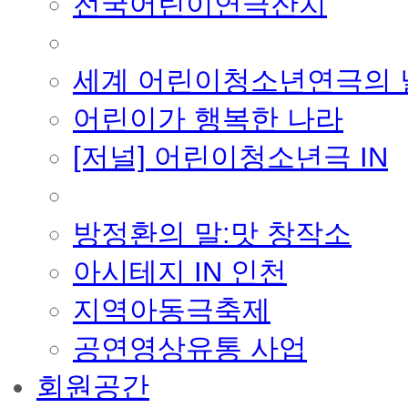
전국어린이연극잔치
■ 기타 사업
세계 어린이청소년연극의 
어린이가 행복한 나라
[저널] 어린이청소년극 IN
■ 지난 사업
방정환의 말:맛 창작소
아시테지 IN 인천
지역아동극축제
공연영상유통 사업
회원공간