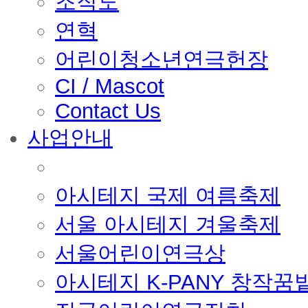
조직도
연혁
어린이청소년연극헌장
CI / Mascot
Contact Us
사업안내
■ 축제 사업
아시테지 국제 여름축제
서울 아시테지 겨울축제
서울어린이연극상
아시테지 K-PANY 창작꿈