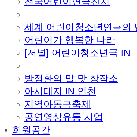
전국어린이연극잔치
■ 기타 사업
세계 어린이청소년연극의 
어린이가 행복한 나라
[저널] 어린이청소년극 IN
■ 지난 사업
방정환의 말:맛 창작소
아시테지 IN 인천
지역아동극축제
공연영상유통 사업
회원공간