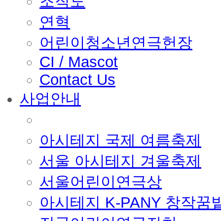
조직도
연혁
어린이청소년연극헌장
CI / Mascot
Contact Us
사업안내
■ 축제 사업
아시테지 국제 여름축제
서울 아시테지 겨울축제
서울어린이연극상
아시테지 K-PANY 창작꿈