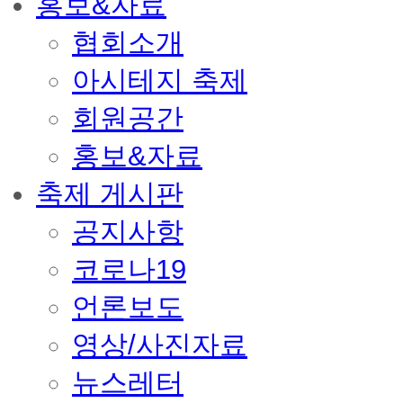
홍보&자료
협회소개
아시테지 축제
회원공간
홍보&자료
축제 게시판
공지사항
코로나19
언론보도
영상/사진자료
뉴스레터