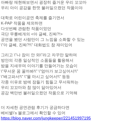
아빠랑 재현해보면서 굉장히 즐거운 우리 꼬꼬마
우리 아이 공감을 한껏 불러일으켰던 작품이야
대학로 어린이공연 축제를 즐기면서
K-PAP 작품을 제외하면
다섯번째 관람한 작품이었던
극단 무릎베개의 <아 글쎄, 진짜?!>
공연을 봤던 사람만이 그 느낌을 소화할 수 있는
\"아 글쎄, 진짜?!\" 대화법도 참 재미있어
그리고 \"나 잠이 안 와\"라고 자꾸만 말하며
방안의 각종 일상적인 소품들을 활용해서
밤을 지새우며 이야기를 만들어가는 모습이
\"무서운 꿈 꿀까봐!\" \"엄마가 보고싶어서!\"
\"배고파서!\" \"물 마시고 싶어서!\" 등등
각종 이유로 밤에 잠들기 힘들고 무서워하는
우리 꼬꼬마와 참 많이 닮아있어서
공감 백만번 불러일으켰던 작품으로 기억해
더 자세한 공연관람 후기가 궁금하다면
베비별\'s 블로그에서 확인할 수 있어
https://blog.naver.com/jungkeeper/221451997195