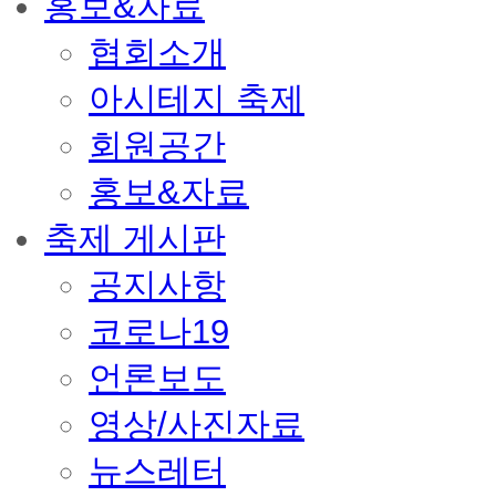
홍보&자료
협회소개
아시테지 축제
회원공간
홍보&자료
축제 게시판
공지사항
코로나19
언론보도
영상/사진자료
뉴스레터