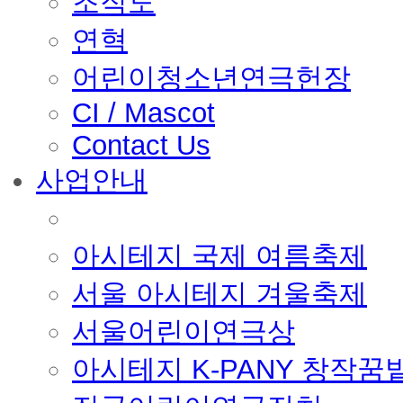
조직도
연혁
어린이청소년연극헌장
CI / Mascot
Contact Us
사업안내
■ 축제 사업
아시테지 국제 여름축제
서울 아시테지 겨울축제
서울어린이연극상
아시테지 K-PANY 창작꿈