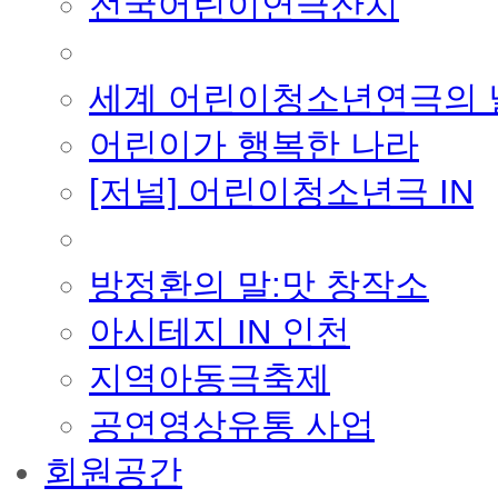
전국어린이연극잔치
■ 기타 사업
세계 어린이청소년연극의 
어린이가 행복한 나라
[저널] 어린이청소년극 IN
■ 지난 사업
방정환의 말:맛 창작소
아시테지 IN 인천
지역아동극축제
공연영상유통 사업
회원공간