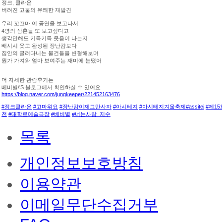
정크, 클라운
버려진 고물의 유쾌한 재발견
우리 꼬꼬마 이 공연을 보고나서
4명의 삼촌들 또 보고싶다고
생각만해도 키득키득 웃음이 나는지
배시시 웃고 완성된 장난감보다
집안의 굴러다니는 물건들을 변형해보며
뭔가 가져와 엄마 보여주는 재미에 눈떴어
더 자세한 관람후기는
베비별\'S 블로그에서 확인하실 수 있어요
https://blog.naver.com/jungkeeper/221452163476
#정크클라운
#고마워요
#장난감이제그만사자
#아시테지
#아시테지겨울축제
#assitej
#제1
천
#대학로예술극장
#베비별
#너는사랑_지수
목록
개인정보보호방침
이용약관
이메일무단수집거부