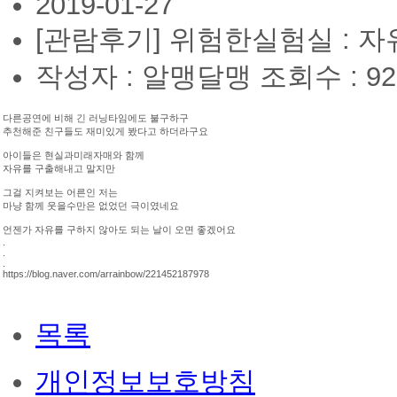
2019-01-27
[관람후기] 위험한실험실 : 
작성자 : 알맹달맹
조회수 : 92
다른공연에 비해 긴 러닝타임에도 불구하구
추천해준 친구들도 재미있게 봤다고 하더라구요
아이들은 현실과미래자매와 함께
자유를 구출해내고 말지만
그걸 지켜보는 어른인 저는
마냥 함께 웃을수만은 없었던 극이였네요
언젠가 자유를 구하지 않아도 되는 날이 오면 좋겠어요
.
.
.
https://blog.naver.com/arrainbow/221452187978
목록
개인정보보호방침