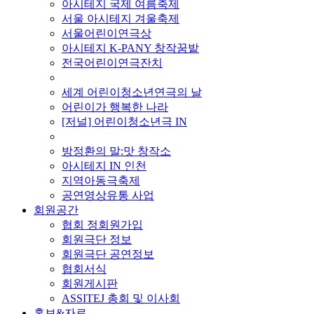
아시테지 국제 여름축제
서울 아시테지 겨울축제
서울어린이연극상
아시테지 K-PANY 창작꿈밭
전국어린이연극잔치
■ 기타 사업
세계 어린이청소년연극의 날
어린이가 행복한 나라
[저널] 어린이청소년극 IN
■ 지난 사업
방정환의 말:맛 창작소
아시테지 IN 인천
지역아동극축제
공연영상유통 사업
회원공간
협회 정회원가입
회원극단 정보
회원극단 공연정보
협회서식
회원게시판
ASSITEJ 총회 및 이사회
홍보&자료