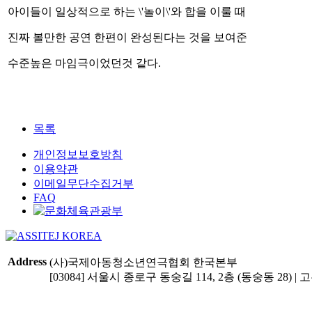
아이들이 일상적으로 하는 \'놀이\'와 합을 이룰 때
진짜 볼만한 공연 한편이 완성된다는 것을 보여준
수준높은 마임극이었던것 같다.
목록
개인정보보호방침
이용약관
이메일무단수집거부
FAQ
Address
(사)국제아동청소년연극협회 한국본부
[03084] 서울시 종로구 동숭길 114, 2층 (동숭동 28) | 고유