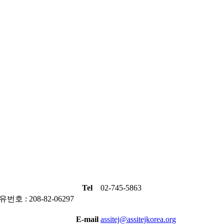
Tel
02-745-5863
번호 : 208-82-06297
E-mail
assitej@assitejkorea.org