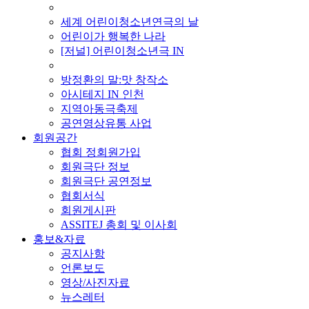
■ 기타 사업
세계 어린이청소년연극의 날
어린이가 행복한 나라
[저널] 어린이청소년극 IN
■ 지난 사업
방정환의 말:맛 창작소
아시테지 IN 인천
지역아동극축제
공연영상유통 사업
회원공간
협회 정회원가입
회원극단 정보
회원극단 공연정보
협회서식
회원게시판
ASSITEJ 총회 및 이사회
홍보&자료
공지사항
언론보도
영상/사진자료
뉴스레터