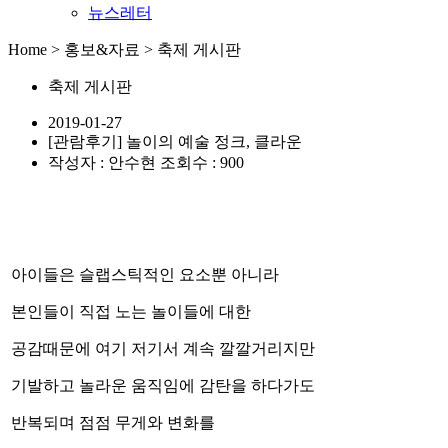
뉴스레터
Home > 홍보&자료 > 축제 게시판
축제 게시판
2019-01-27
[관람후기] 놀이의 예술 정크, 클라운
작성자 : 안수현
조회수 : 900
아이들은 슬랩스틱적인 요소뿐 아니라
본인들이 직접 노는 놀이들에 대한
공감때문에 여기 저기서 계속 깔깔거리지만
기발하고 놀라운 움직임에 감탄을 하다가도
반복되며 점점 무게와 변화를