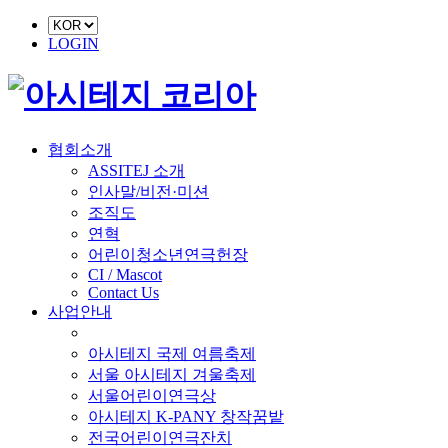
LOGIN
협회소개
ASSITEJ 소개
인사말/비전·미션
조직도
연혁
어린이청소년연극헌장
CI / Mascot
Contact Us
사업안내
■ 축제 사업
아시테지 국제 여름축제
서울 아시테지 겨울축제
서울어린이연극상
아시테지 K-PANY 창작꿈밭
전국어린이연극잔치