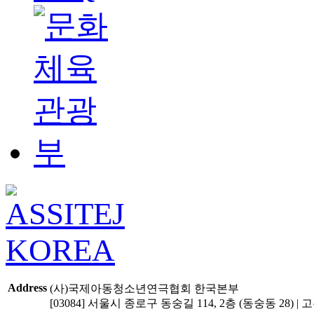
Address
(사)국제아동청소년연극협회 한국본부
[03084] 서울시 종로구 동숭길 114, 2층 (동숭동 28) | 고유