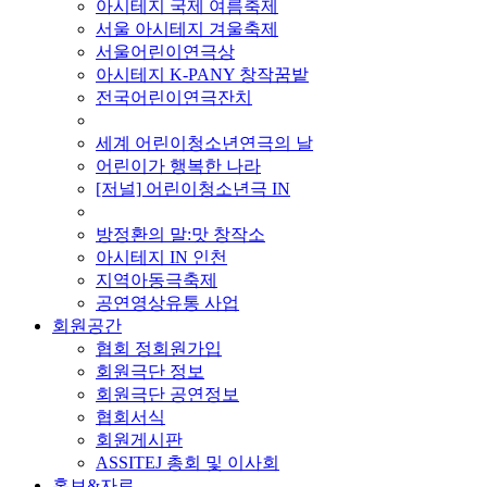
아시테지 국제 여름축제
서울 아시테지 겨울축제
서울어린이연극상
아시테지 K-PANY 창작꿈밭
전국어린이연극잔치
■ 기타 사업
세계 어린이청소년연극의 날
어린이가 행복한 나라
[저널] 어린이청소년극 IN
■ 지난 사업
방정환의 말:맛 창작소
아시테지 IN 인천
지역아동극축제
공연영상유통 사업
회원공간
협회 정회원가입
회원극단 정보
회원극단 공연정보
협회서식
회원게시판
ASSITEJ 총회 및 이사회
홍보&자료