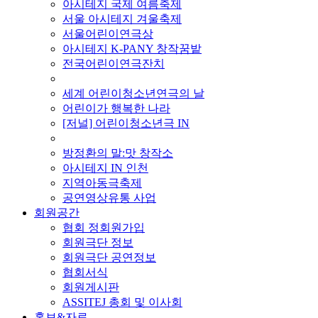
아시테지 국제 여름축제
서울 아시테지 겨울축제
서울어린이연극상
아시테지 K-PANY 창작꿈밭
전국어린이연극잔치
■ 기타 사업
세계 어린이청소년연극의 날
어린이가 행복한 나라
[저널] 어린이청소년극 IN
■ 지난 사업
방정환의 말:맛 창작소
아시테지 IN 인천
지역아동극축제
공연영상유통 사업
회원공간
협회 정회원가입
회원극단 정보
회원극단 공연정보
협회서식
회원게시판
ASSITEJ 총회 및 이사회
홍보&자료