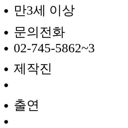
만3세 이상
문의전화
02-745-5862~3
제작진
출연