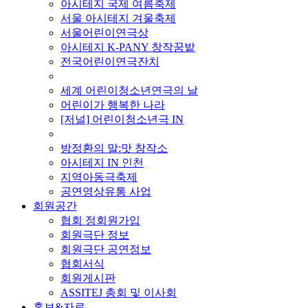
아시테지 국제 여름축제
서울 아시테지 겨울축제
서울어린이연극상
아시테지 K-PANY 창작꿈밭
전국어린이연극잔치
■ 기타 사업
세계 어린이청소년연극의 날
어린이가 행복한 나라
[저널] 어린이청소년극 IN
■ 지난 사업
방정환의 말:맛 창작소
아시테지 IN 인천
지역아동극축제
공연영상유통 사업
회원공간
협회 정회원가입
회원극단 정보
회원극단 공연정보
협회서식
회원게시판
ASSITEJ 총회 및 이사회
홍보&자료