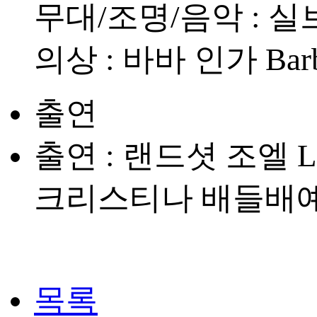
무대/조명/음악 : 실브 
의상 : 바바 인가 Barb
출연
출연 : 랜드셧 조엘 Lan
크리스티나 배들배예브 Kr
목록