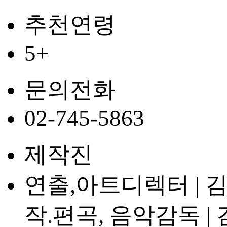
추천연령
5+
문의전화
02-745-5863
제작진
연출,아트디렉터 | 
작.편곡, 음악감독 |