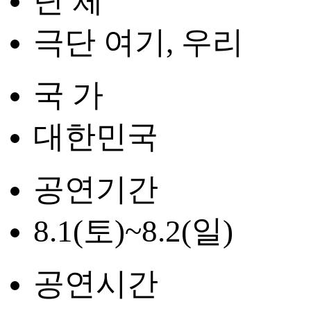
단 체
극단 여기, 우리
국 가
대한민국
공연기간
8.1(토)~8.2(일)
공연시간