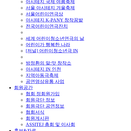
아시테지 국제 여름축제
서울 아시테지 겨울축제
서울어린이연극상
아시테지 K-PANY 창작꿈밭
전국어린이연극잔치
■ 기타 사업
세계 어린이청소년연극의 날
어린이가 행복한 나라
[저널] 어린이청소년극 IN
■ 지난 사업
방정환의 말:맛 창작소
아시테지 IN 인천
지역아동극축제
공연영상유통 사업
회원공간
협회 정회원가입
회원극단 정보
회원극단 공연정보
협회서식
회원게시판
ASSITEJ 총회 및 이사회
홍보&자료