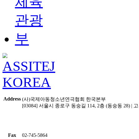
Address
(사)국제아동청소년연극협회 한국본부
[03084] 서울시 종로구 동숭길 114, 2층 (동숭동 28) | 고유
Fax
02-745-5864