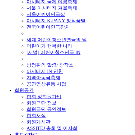
아시테지 국제 여름축제
서울 아시테지 겨울축제
서울어린이연극상
아시테지 K-PANY 창작꿈밭
전국어린이연극잔치
■ 기타 사업
세계 어린이청소년연극의 날
어린이가 행복한 나라
[저널] 어린이청소년극 IN
■ 지난 사업
방정환의 말:맛 창작소
아시테지 IN 인천
지역아동극축제
공연영상유통 사업
회원공간
협회 정회원가입
회원극단 정보
회원극단 공연정보
협회서식
회원게시판
ASSITEJ 총회 및 이사회
홍보&자료