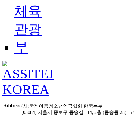
Address
(사)국제아동청소년연극협회 한국본부
[03084] 서울시 종로구 동숭길 114, 2층 (동숭동 28) | 고유