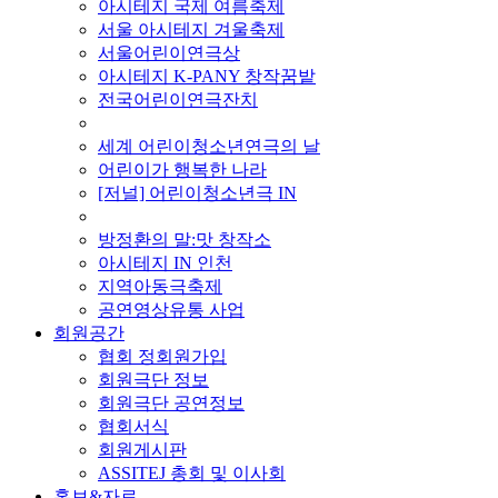
아시테지 국제 여름축제
서울 아시테지 겨울축제
서울어린이연극상
아시테지 K-PANY 창작꿈밭
전국어린이연극잔치
■ 기타 사업
세계 어린이청소년연극의 날
어린이가 행복한 나라
[저널] 어린이청소년극 IN
■ 지난 사업
방정환의 말:맛 창작소
아시테지 IN 인천
지역아동극축제
공연영상유통 사업
회원공간
협회 정회원가입
회원극단 정보
회원극단 공연정보
협회서식
회원게시판
ASSITEJ 총회 및 이사회
홍보&자료