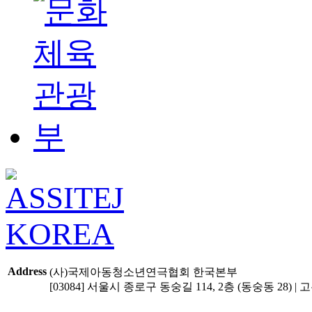
Address
(사)국제아동청소년연극협회 한국본부
[03084] 서울시 종로구 동숭길 114, 2층 (동숭동 28) | 고유