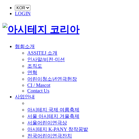
LOGIN
협회소개
ASSITEJ 소개
인사말/비전·미션
조직도
연혁
어린이청소년연극헌장
CI / Mascot
Contact Us
사업안내
■ 축제 사업
아시테지 국제 여름축제
서울 아시테지 겨울축제
서울어린이연극상
아시테지 K-PANY 창작꿈밭
전국어린이연극잔치