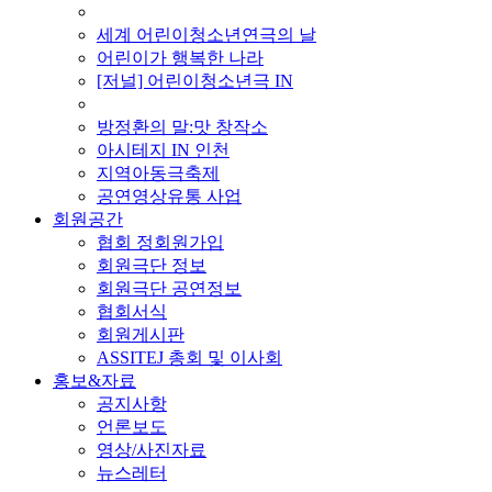
■ 기타 사업
세계 어린이청소년연극의 날
어린이가 행복한 나라
[저널] 어린이청소년극 IN
■ 지난 사업
방정환의 말:맛 창작소
아시테지 IN 인천
지역아동극축제
공연영상유통 사업
회원공간
협회 정회원가입
회원극단 정보
회원극단 공연정보
협회서식
회원게시판
ASSITEJ 총회 및 이사회
홍보&자료
공지사항
언론보도
영상/사진자료
뉴스레터