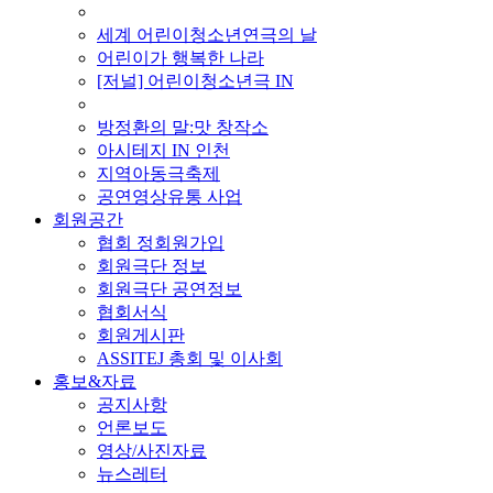
■ 기타 사업
세계 어린이청소년연극의 날
어린이가 행복한 나라
[저널] 어린이청소년극 IN
■ 지난 사업
방정환의 말:맛 창작소
아시테지 IN 인천
지역아동극축제
공연영상유통 사업
회원공간
협회 정회원가입
회원극단 정보
회원극단 공연정보
협회서식
회원게시판
ASSITEJ 총회 및 이사회
홍보&자료
공지사항
언론보도
영상/사진자료
뉴스레터