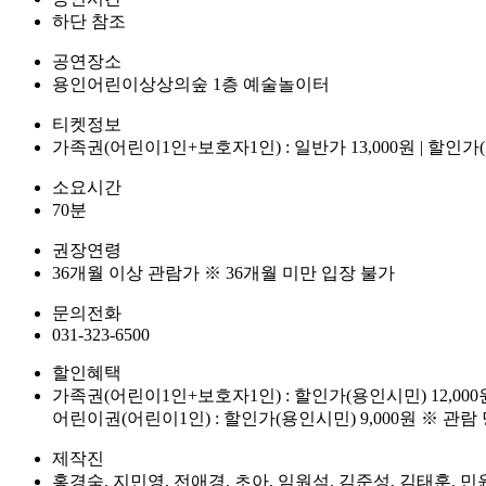
하단 참조
공연장소
용인어린이상상의숲 1층 예술놀이터
티켓정보
가족권(어린이1인+보호자1인) : 일반가 13,000원 | 할인가(용
소요시간
70분
권장연령
36개월 이상 관람가 ※ 36개월 미만 입장 불가
문의전화
031-323-6500
할인혜택
가족권(어린이1인+보호자1인) : 할인가(용인시민) 12,000
어린이권(어린이1인) : 할인가(용인시민) 9,000원 ※
제작진
홍경숙, 지민영, 전애경, 초아, 임원석, 김준성, 김태훈, 