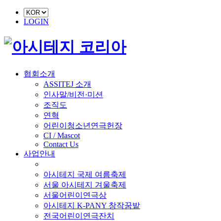
LOGIN
협회소개
ASSITEJ 소개
인사말/비전·미션
조직도
연혁
어린이청소년연극헌장
CI / Mascot
Contact Us
사업안내
■ 축제 사업
아시테지 국제 여름축제
서울 아시테지 겨울축제
서울어린이연극상
아시테지 K-PANY 창작꿈밭
전국어린이연극잔치