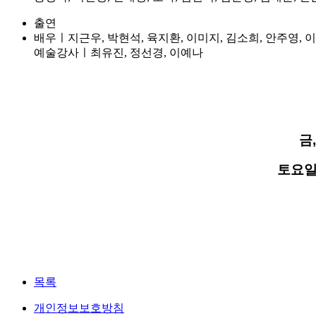
출연
배우ㅣ지근우, 박현석, 육지환, 이미지, 김소희, 안주영, 
예술강사ㅣ최유진, 정선경, 이예나
금
,
토요일 
목록
개인정보보호방침