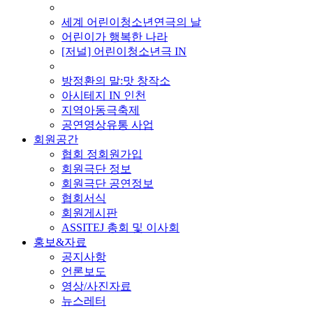
■ 기타 사업
세계 어린이청소년연극의 날
어린이가 행복한 나라
[저널] 어린이청소년극 IN
■ 지난 사업
방정환의 말:맛 창작소
아시테지 IN 인천
지역아동극축제
공연영상유통 사업
회원공간
협회 정회원가입
회원극단 정보
회원극단 공연정보
협회서식
회원게시판
ASSITEJ 총회 및 이사회
홍보&자료
공지사항
언론보도
영상/사진자료
뉴스레터