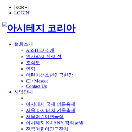
LOGIN
협회소개
ASSITEJ 소개
인사말/비전·미션
조직도
연혁
어린이청소년연극헌장
CI / Mascot
Contact Us
사업안내
■ 축제 사업
아시테지 국제 여름축제
서울 아시테지 겨울축제
서울어린이연극상
아시테지 K-PANY 창작꿈밭
전국어린이연극잔치