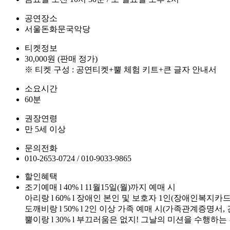
공연장소
서울돈화문국악당
티켓정보
30,000원 (판매 정가)
※ 티켓 구성 : 공연티켓+뿔 체험 키트+큰 글자 안내서
소요시간
60분
권장연령
만 5세 이상
문의전화
010-2653-0724 / 010-9033-9865
할인혜택
조기예매 l 40% l 11월15일(월)까지 예매 시
아리랑 l 60% l 장애인 본인 및 보호자 1인(장애인복지카드
도깨비랑 l 50% l 2인 이상 가족 예매 시(가족관계증명서,
뿔이랑 l 30% l 부끄러움은 없지! 그날의 미션을 수행하는 