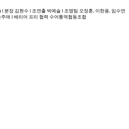
 l 분장 김현수 l 조연출 박예슬 l 조명팀 오정훈, 이한용, 임수연
, 손주애 l 배리어 프리 협력 수어통역협동조합