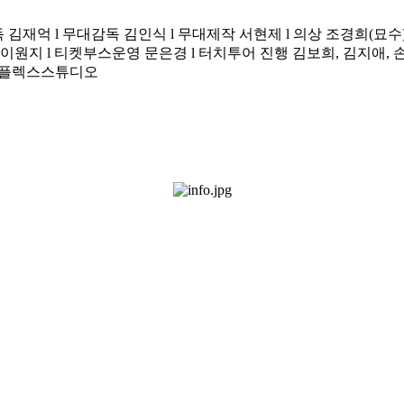
 김재억 l 무대감독 김인식 l 무대제작 서현제 l 의상 조경희(묘수)
기획 이원지 l 티켓부스운영 문은경 l 터치투어 진행 김보희, 김지애
운드플렉스스튜디오