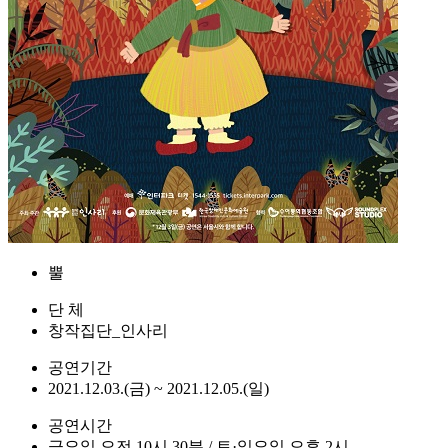
뿔
단 체
창작집단_인사리
공연기간
2021.12.03.(금) ~ 2021.12.05.(일)
공연시간
금요일 오전 10시 30분 / 토·일요일 오후 2시