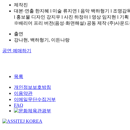
제작진
대본·연출 한지혜 l 미술 류지연 l 음악 백하형기 l 조명감독
l 홍보물 디자인 강지우 l 사진 하정아 l 영상 임지현 l 
※배리어 프리 버전(음성·화면해설) 공동 제작 (주)사
출연
강나현, 백하형기, 이든나랑
공연 예매하기
목록
개인정보보호방침
이용약관
이메일무단수집거부
FAQ