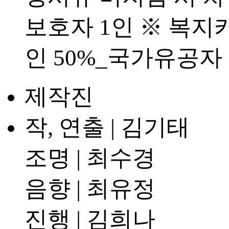
보호자 1인 ※ 복지
인 50%_국가유공자
제작진
작, 연출 | 김기태
조명 | 최수경
음향 | 최유정
진행 | 김희나