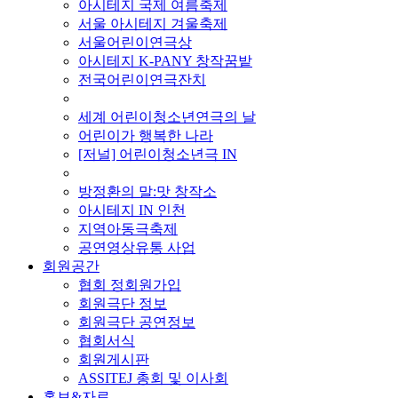
아시테지 국제 여름축제
서울 아시테지 겨울축제
서울어린이연극상
아시테지 K-PANY 창작꿈밭
전국어린이연극잔치
■ 기타 사업
세계 어린이청소년연극의 날
어린이가 행복한 나라
[저널] 어린이청소년극 IN
■ 지난 사업
방정환의 말:맛 창작소
아시테지 IN 인천
지역아동극축제
공연영상유통 사업
회원공간
협회 정회원가입
회원극단 정보
회원극단 공연정보
협회서식
회원게시판
ASSITEJ 총회 및 이사회
홍보&자료