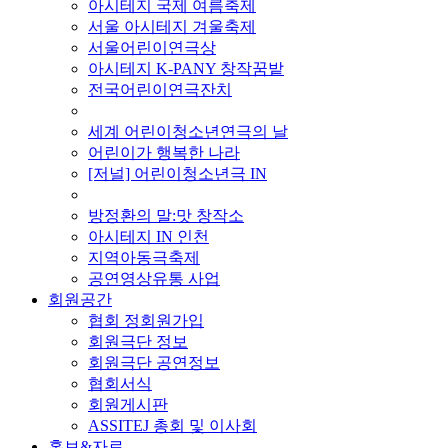
아시테지 국제 여름축제
서울 아시테지 겨울축제
서울어린이연극상
아시테지 K-PANY 창작꿈밭
전국어린이연극잔치
■ 기타 사업
세계 어린이청소년연극의 날
어린이가 행복한 나라
[저널] 어린이청소년극 IN
■ 지난 사업
방정환의 말:맛 창작소
아시테지 IN 인천
지역아동극축제
공연영상유통 사업
회원공간
협회 정회원가입
회원극단 정보
회원극단 공연정보
협회서식
회원게시판
ASSITEJ 총회 및 이사회
홍보&자료