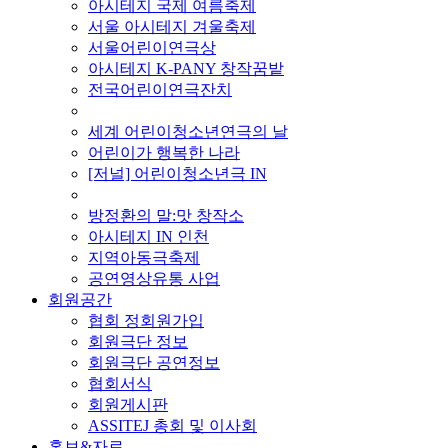
아시테지 국제 여름축제
서울 아시테지 겨울축제
서울어린이연극상
아시테지 K-PANY 창작꿈밭
전국어린이연극잔치
■ 기타 사업
세계 어린이청소년연극의 날
어린이가 행복한 나라
[저널] 어린이청소년극 IN
■ 지난 사업
방정환의 말:맛 창작소
아시테지 IN 인천
지역아동극축제
공연영상유통 사업
회원공간
협회 정회원가입
회원극단 정보
회원극단 공연정보
협회서식
회원게시판
ASSITEJ 총회 및 이사회
홍보&자료