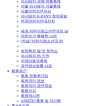
아시테지 국제 여름축제
서울 아시테지 겨울축제
서울어린이연극상
아시테지 K-PANY 창작꿈밭
전국어린이연극잔치
■ 기타 사업
세계 어린이청소년연극의 날
어린이가 행복한 나라
[저널] 어린이청소년극 IN
■ 지난 사업
방정환의 말:맛 창작소
아시테지 IN 인천
지역아동극축제
공연영상유통 사업
회원공간
협회 정회원가입
회원극단 정보
회원극단 공연정보
협회서식
회원게시판
ASSITEJ 총회 및 이사회
홍보&자료