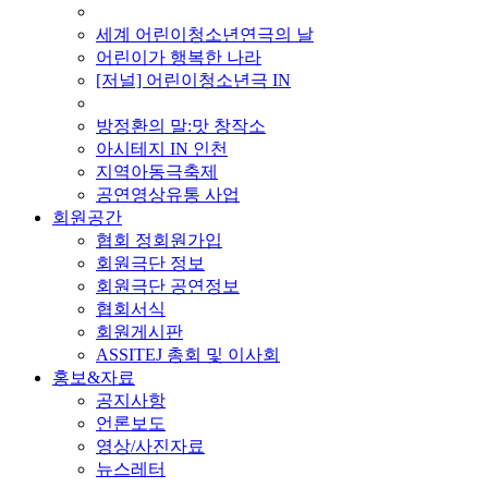
■ 기타 사업
세계 어린이청소년연극의 날
어린이가 행복한 나라
[저널] 어린이청소년극 IN
■ 지난 사업
방정환의 말:맛 창작소
아시테지 IN 인천
지역아동극축제
공연영상유통 사업
회원공간
협회 정회원가입
회원극단 정보
회원극단 공연정보
협회서식
회원게시판
ASSITEJ 총회 및 이사회
홍보&자료
공지사항
언론보도
영상/사진자료
뉴스레터