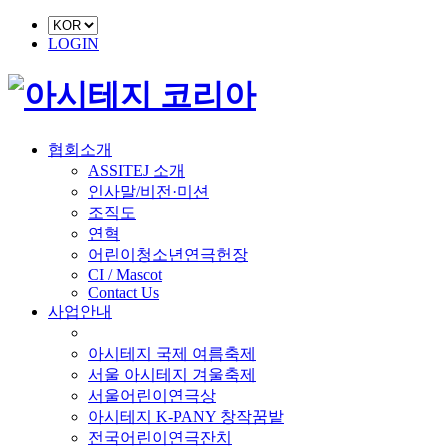
LOGIN
협회소개
ASSITEJ 소개
인사말/비전·미션
조직도
연혁
어린이청소년연극헌장
CI / Mascot
Contact Us
사업안내
■ 축제 사업
아시테지 국제 여름축제
서울 아시테지 겨울축제
서울어린이연극상
아시테지 K-PANY 창작꿈밭
전국어린이연극잔치