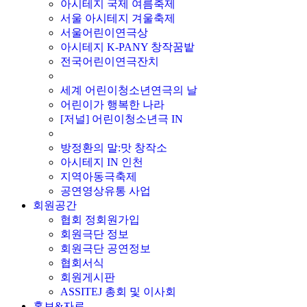
아시테지 국제 여름축제
서울 아시테지 겨울축제
서울어린이연극상
아시테지 K-PANY 창작꿈밭
전국어린이연극잔치
■ 기타 사업
세계 어린이청소년연극의 날
어린이가 행복한 나라
[저널] 어린이청소년극 IN
■ 지난 사업
방정환의 말:맛 창작소
아시테지 IN 인천
지역아동극축제
공연영상유통 사업
회원공간
협회 정회원가입
회원극단 정보
회원극단 공연정보
협회서식
회원게시판
ASSITEJ 총회 및 이사회
홍보&자료