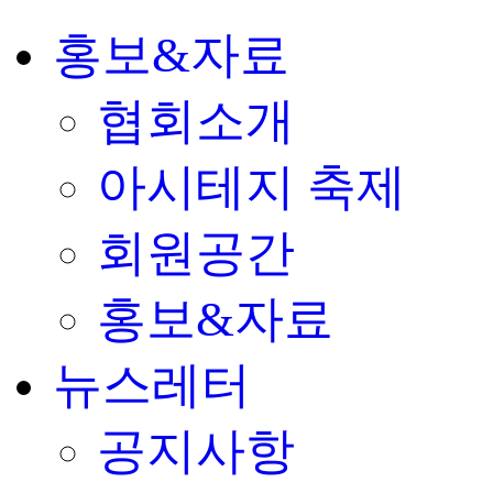
홍보&자료
협회소개
아시테지 축제
회원공간
홍보&자료
뉴스레터
공지사항