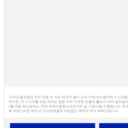
겨우내 움츠렸던 우리 마음 속 작은 씨앗이 봄이 오자 이제서야 발아하기 시작합
져가듯, 막 기지개를 피운 새싹도 얼른 자라 어엿한 민들레 홀씨가 되어 널리널
3월 20일 화요일에는 '2018 세계아동청소년연극의 날 기념식'을 진행합니다. 꼭 참
회 자랑스러운 배우상' 수상자분들께 아낌없는 축하의 박수 부탁드립니다.