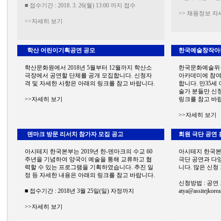
■ 접수기간 : 2018. 3. 26(월) 13:00 까지 접수
>> 채용정보 자
>>자세히 보기
학산 어린이기획공연 공모
한국예술창작아
학산문화원에서 2018년 5월부터 12월까지 학산소
한국문화예술위원
극장에서 공연할 단체를 공개 모집합니다. 신청자
아카데미에 참여
격 및 자세한 사항은 아래의 링크를 참고 바랍니다.
합니다. 만35세 
술가 분들만 신
>>자세히 보기
링크를 참고 바
>>자세히 보기
덴마크 방문 리서치 참가자 모집 공고
회원 극단 공연 
아시테지 한국본부는 2019년 한-덴마크의 수교 60
아시테지 한국본
주년을 기념하여 양국이 예술을 통해 교류하고 협
극단 공연과 다
력할 수 있는 프로그램을 기획하였습니다. 추진 일
니다. 많은 신청
정 등 자세한 내용은 아래의 링크를 참고 바랍니다.
신청방법 : 공연
■ 접수기간 : 2018년 3월 25일(일) 자정까지
atya@assitejkorea
>>자세히 보기