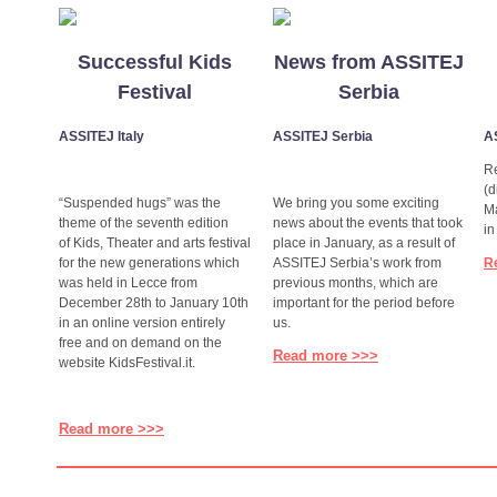
Successful Kids
News from ASSITEJ
Festival
Serbia
ASSITEJ Italy
ASSITEJ Serbia
A
R
(d
“Suspended hugs” was the
We bring you some exciting
Ma
theme of the seventh edition
news about the events that took
in
of Kids, Theater and arts festival
place in January, as a result of
for the new generations which
ASSITEJ Serbia’s work from
R
was held in Lecce from
previous months, which are
December 28th to January 10th
important for the period before
in an online version entirely
us.
free and on demand on the
Read more >>>
website KidsFestival.it.
Read more >>>