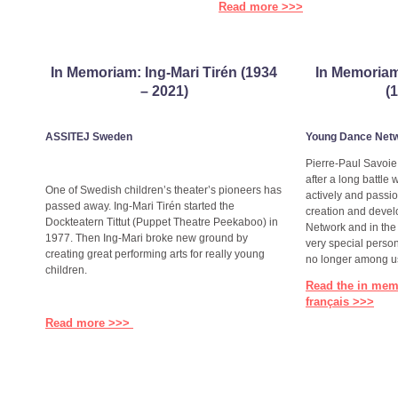
Read more >>>
In Memoriam: Ing-Mari Tirén (1934
In Memoriam
– 2021)
(
ASSITEJ Sweden
Young Dance Net
Pierre-Paul Savoi
after a long battle
One of Swedish children’s theater’s pioneers has
actively and passi
passed away. Ing-Mari Tirén started the
creation and deve
Dockteatern Tittut (Puppet Theatre Peekaboo) in
Network and in the
1977. Then Ing-Mari broke new ground by
very special perso
creating great performing arts for really young
no longer among u
children.
Read the in me
français >>>
Read more >>>