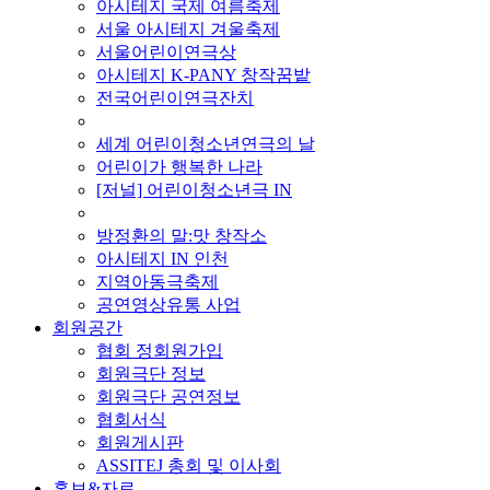
아시테지 국제 여름축제
서울 아시테지 겨울축제
서울어린이연극상
아시테지 K-PANY 창작꿈밭
전국어린이연극잔치
■ 기타 사업
세계 어린이청소년연극의 날
어린이가 행복한 나라
[저널] 어린이청소년극 IN
■ 지난 사업
방정환의 말:맛 창작소
아시테지 IN 인천
지역아동극축제
공연영상유통 사업
회원공간
협회 정회원가입
회원극단 정보
회원극단 공연정보
협회서식
회원게시판
ASSITEJ 총회 및 이사회
홍보&자료