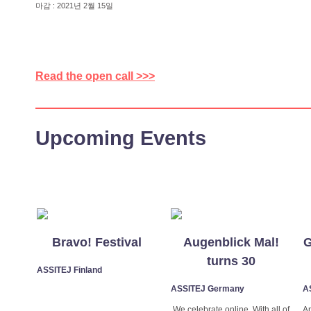
마감 : 2021년 2월 15일
Read the open call >>>
Upcoming Events
Bravo! Festival
Augenblick Mal!
G
turns 30
ASSITEJ Finland
ASSITEJ Germany
A
We celebrate online. With all of
An