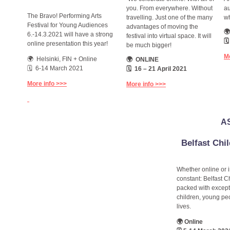
you. From everywhere. Without
au
The Bravo! Performing Arts
travelling. Just one of the many
wh
Festival for Young Audiences
advantages of moving the

6.-14.3.2021 will have a strong
festival into virtual space. It will

online presentation this year!
be much bigger!
Mo
🌍 Helsinki, FIN + Online
🌍 ONLINE
🗓 6-14 March 2021
🗓 16 – 21 April 2021
More info >>>
More info >>>
A
Belfast Chil
Whether online or 
constant: Belfast C
packed with except
children, young peo
lives.
🌍 Online