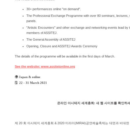
30+ performances online "on demand".
The Professional Exchange Programme with over 80 seminars, lectures,
panels.
"Artistic Encounters" and other exchange and networking events lead by
members of ASSITEJ.
The General Assembly of ASSITEJ
Opening, Closure and ASSITEJ Awards Ceremony
The details of the programme will be available in the first days of March.
See the website: www.assitejonline.org
🌍 Japan & online
🗓 22 - 31 March 2021
온라인 아시테지 세계총회: 새 웹 사이트를 확인하세
제 20 회 아시테지 세계총회 & 2020 미라이(MIRAI)공연예술축제는 대면과 비대