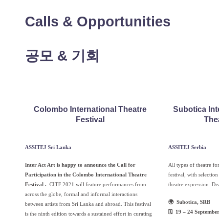
Calls & Opportunities
공모 & 기회
Colombo International Theatre
Subotica Int
Festival
Thea
ASSITEJ Sri Lanka
ASSITEJ Serbia
Inter Act Art is happy to announce the Call for
All types of theatre fo
Participation in the Colombo International Theatre
festival, with selectio
Festival
.
CITF 2021 will feature performances from
theatre expression. D
across the globe, formal and informal interactions
🌍 Subotica, SRB
between artists from Sri Lanka and abroad. This festival
🗓 19 – 24 Septembe
is the ninth edition towards a sustained effort in curating