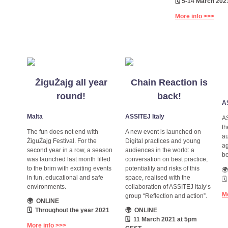
🗓 5-14 March 202
More info >>>
ŻiguŻajg all year
Chain Reaction is
round!
back!
A
Malta
ASSITEJ Italy
AS
th
The fun does not end with
A new event is launched on
a
ŻiguŻajg Festival. For the
Digital practices and young
ag
second year in a row, a season
audiences in the world: a
be
was launched last month filled
conversation on best practice,
to the brim with exciting events
potentiality and risks of this
🌍
in fun, educational and safe
space, realised with the
🗓
environments.
collaboration of ASSITEJ Italy‘s
M
group “Reflection and action”.
🌍 ONLINE
🗓 Throughout the year 2021
🌍 ONLINE
🗓 11 March 2021 at 5pm
More info >>>