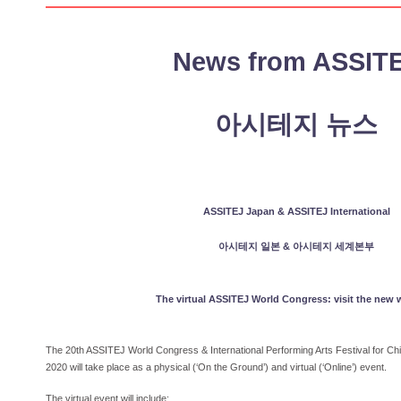
News from ASSIT
아시테지 뉴스
ASSITEJ Japan & ASSITEJ International
아시테지 일본 & 아시테지 세계본부
The virtual ASSITEJ World Congress: visit the new 
The 20th ASSITEJ World Congress & International Performing Arts Festival for Ch
2020 will take place as a physical (‘On the Ground’) and virtual (‘Online’) event.
The virtual event will include: