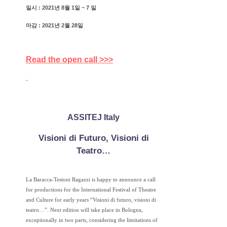
일시 : 2021년 8월 1일 ~ 7 일
마감 : 2021년 2월 28일
Read the open call >>>
ASSITEJ Italy
Visioni di Futuro, Visioni di
Teatro…
La Baracca-Testoni Ragazzi is happy to announce a call
for productions for the International Festival of Theatre
and Culture for early years “Visioni di futuro, visioni di
teatro…”. Next edition will take place in Bologna,
exceptionally in two parts, considering the limitations of