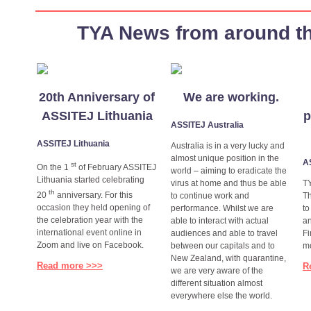
TYA News from around t
20th Anniversary of
We are working.
ASSITEJ Lithuania
p
ASSITEJ Australia
ASSITEJ Lithuania
Australia is in a very lucky and
almost unique position in the
A
st
On the 1
of February ASSITEJ
world – aiming to eradicate the
Lithuania started celebrating
virus at home and thus be able
TY
th
20
anniversary. For this
to continue work and
Th
occasion they held opening of
performance. Whilst we are
to
the celebration year with the
able to interact with actual
an
international event online in
audiences and able to travel
Fi
Zoom and live on Facebook.
between our capitals and to
mo
New Zealand, with quarantine,
Read more >>>
R
we are very aware of the
different situation almost
everywhere else the world.