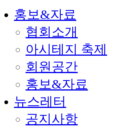
홍보&자료
협회소개
아시테지 축제
회원공간
홍보&자료
뉴스레터
공지사항