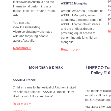
pe
lockdowns in Australia and the
ASSITEJ Mongolia
ce
International performing arts
ev
market focus on TYA and Youth
Uyanga Ayurzana, President of
en
Arts.
ASSITEJ Mongolia, writes
po
about how a national centre of
You can also
th
ASSITEJ came into existence
view the
interesting
and the endless dream of
R
video
celebrating work made
providing equal access to
with and for young people
performing arts for children in
across Australia.
Mongolia.
Read more >
Read more >
More than a break
UNESCO Trac
Policy #1
ASSITEJ France
Children came to the festival of Avignon, invited
The monthly Track
by Scènes d'enfance - ASSITEJ France : "they
monitor culture in p
filled us with full joy and hope".
the UN Sustainabl
Read more >
The June 2021 edi