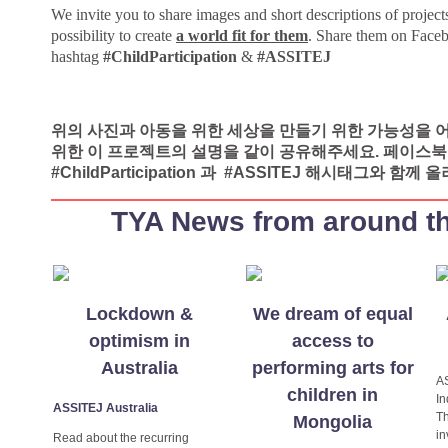
We invite you to share images and short descriptions of projects
possibility to create
a world fit for them
. Share them on Faceb
hashtag
#ChildParticipation
&
#ASSITEJ
위의 사진과 아동을 위한 세상을 만들기 위한 가능성을
위한 이 프로젝트의 설명을 같이 공유해주세요. 페이스
#ChildParticipation 과 #ASSITEJ 해시태그와 함께
TYA News from around t
Lockdown &
We dream of equal
optimism in
access to
Australia
performing arts for
A
children in
I
ASSITEJ Australia
Th
Mongolia
in
Read about the recurring