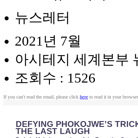
뉴스레터
2021년 7월
아시테지 세계본부 뉴
조회수 : 1526
If you can't read the email, please click
here
to read it in your browse
DEFYING PHOKOJWE’S TRIC
THE LAST LAUGH