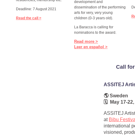
development and
dissemination of the performing
De
Deadline: 7 August 2021
arts for very, very young
Re
Read the call >
children (0-3 years old).
La Baracca is calling for
nominations to the award.
Read more >
Leer en español >
Call fo
ASSITEJ Artis
🌎 Sweden
🗓 May 17-22,
ASSITEJ Artis
at
Bibu Festiva
international 
visioned, prod