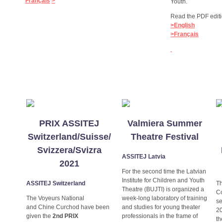
Français
>
Youth.
Read the PDF editi
>English
>Français
PRIX ASSITEJ
Valmiera Summer
Switzerland/Suisse/
Theatre Festival
Svizzera/Svizra
ASSITEJ Latvia
2021
For the second time the Latvian
Institute for Children and Youth
ASSITEJ Switzerland
T
Theatre (BUJTI) is organized a
Co
The Voyeurs National
week-long laboratory of training
se
and Chine Curchod have been
and studies for young theater
20
given the
2nd PRIX
professionals in the frame of
th