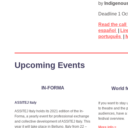
by
Indigenous
Deadline 1 Oc
Read the call
español
|
Lir
português
|
Upcoming Events
IN-FORMA
World f
ASSITEJ Italy
If you want to stay
to theatre and the 
ASSITEJ Italy holds its 2021 edition of the In-
audiences, have a 
Forma, a yearly event for professional exchange
festival overview.
and collective development of ASSITEJ Italy. This
year it will take place in Belluno, Italy from 22 –
More info >