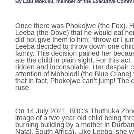
B
y Lalu Mokuku, member of the Executive Commit
Once there was Phokojwe (the Fox). H
Leeba (the Dove) that he would eat her
did not give them to him; “throw or I ju
Leeba decided to throw down one child
family. This decision pained her beca
ate the child in plain sight. For this act
ridden and inconsolable. Her despair 
attention of Moholodi (the Blue Crane
that in fact, Phokojwe can’t jump! The
ruse.
On 14 July 2021, BBC’s Thuthuka Zon
image of a two year old child being th
burning building by a mother in Durba
Natal, South Africa). Like Leeba, she 