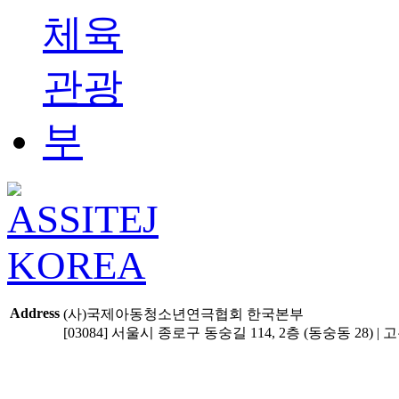
Address
(사)국제아동청소년연극협회 한국본부
[03084] 서울시 종로구 동숭길 114, 2층 (동숭동 28) | 고유