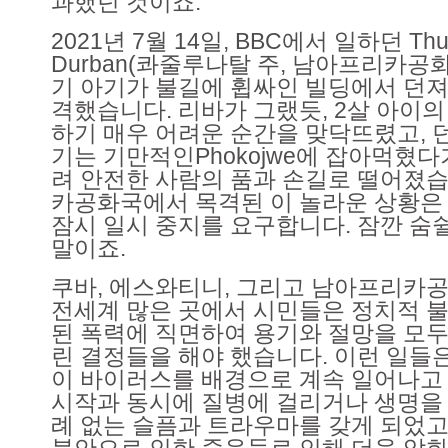
과했던 것이죠.
2021년 7월 14일, BBC에서 일하던 Thut
Durban(콰줄루나탈 주, 남아프리카공
기 아기가 불길에 휩싸인 빌딩에서 던져
격했습니다. 리바가 그랬듯, 2살 아이
하기 매우 어려운 순간을 맞닥뜨렸고, 
기는 기만적인Phokojwe에 잡아먹혔다
려 안전한 사람의 품과 손길로 떨어졌습
카공화국에서 목격된 이 놀라운 상황은
잠시 일시 중지를 요구합니다. 잠깐 숨쉴
말이죠.
쿠바, 에스와티니, 그리고 남아프리카
전세계 많은 곳에서 시민들은 정치적 불
된 폭력에 직면하여 용기와 절망을 모두
린 결정들을 해야 했습니다. 이런 일들은
이 바이러스를 배경으로 계속 일어나고 
시작과 동시에 질병에 걸리거나 생명을
례 없는 슬픔과 트라우마를 갖게 되었고
불안으로 인한 죽음들로 인해 더욱 악