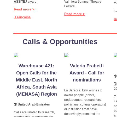
ASSITEJ
award.
Valmiera Summer Theatre
th
Festival.
Read more >
Im
Read more >
Français>
R
Calls & Opportunities
Warehouse 421:
Valeria Frabetti
Open Calls for the
Award - Call for
🌎
Middle East, North
nominations

Africa, South Asia
2
La Baracca, Italy, wishes to
(MENASA) Region
award people (artists,
Th
pedagogues, researchers,
Fe
🌎 United Arab Emirates
politicians, cultural operators)
ce
or institutions that have
be
Calls are related to research,
deservingly promoted the
a 
residencies, mentorship etc.