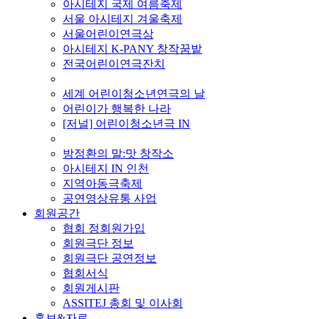
아시테지 국제 여름축제
서울 아시테지 겨울축제
서울어린이연극상
아시테지 K-PANY 창작꿈밭
전국어린이연극잔치
■ 기타 사업
세계 어린이청소년연극의 날
어린이가 행복한 나라
[저널] 어린이청소년극 IN
■ 지난 사업
방정환의 말:맛 창작소
아시테지 IN 인천
지역아동극축제
공연영상유통 사업
회원공간
협회 정회원가입
회원극단 정보
회원극단 공연정보
협회서식
회원게시판
ASSITEJ 총회 및 이사회
홍보&자료