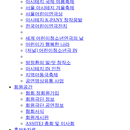
아시테지 국제 여름축제
서울 아시테지 겨울축제
서울어린이연극상
아시테지 K-PANY 창작꿈밭
전국어린이연극잔치
■ 기타 사업
세계 어린이청소년연극의 날
어린이가 행복한 나라
[저널] 어린이청소년극 IN
■ 지난 사업
방정환의 말:맛 창작소
아시테지 IN 인천
지역아동극축제
공연영상유통 사업
회원공간
협회 정회원가입
회원극단 정보
회원극단 공연정보
협회서식
회원게시판
ASSITEJ 총회 및 이사회
홍보&자료