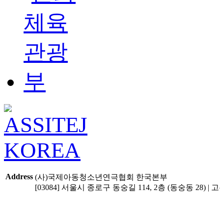
Address
(사)국제아동청소년연극협회 한국본부
[03084] 서울시 종로구 동숭길 114, 2층 (동숭동 28) | 고유