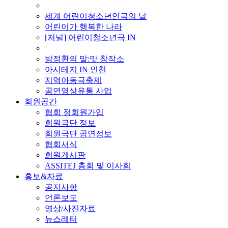
■ 기타 사업
세계 어린이청소년연극의 날
어린이가 행복한 나라
[저널] 어린이청소년극 IN
■ 지난 사업
방정환의 말:맛 창작소
아시테지 IN 인천
지역아동극축제
공연영상유통 사업
회원공간
협회 정회원가입
회원극단 정보
회원극단 공연정보
협회서식
회원게시판
ASSITEJ 총회 및 이사회
홍보&자료
공지사항
언론보도
영상/사진자료
뉴스레터