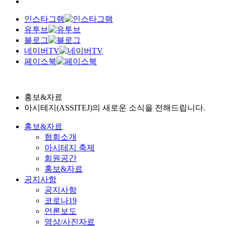
인스타그램
유투브
블로그
네이버TV
페이스북
홍보&자료
아시테지(ASSITEJ)의 새로운 소식을 전해드립니다.
홍보&자료
협회소개
아시테지 축제
회원공간
홍보&자료
공지사항
공지사항
코로나19
언론보도
영상/사진자료