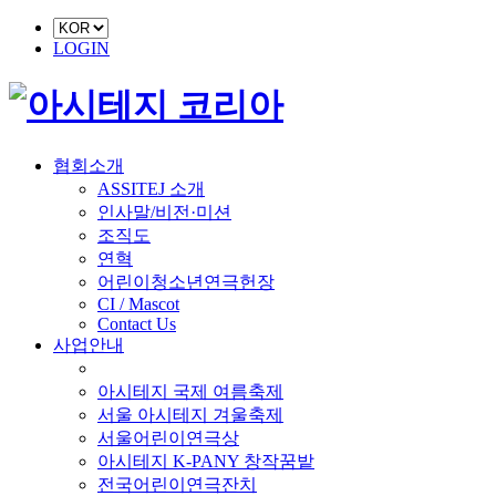
LOGIN
협회소개
ASSITEJ 소개
인사말/비전·미션
조직도
연혁
어린이청소년연극헌장
CI / Mascot
Contact Us
사업안내
■ 축제 사업
아시테지 국제 여름축제
서울 아시테지 겨울축제
서울어린이연극상
아시테지 K-PANY 창작꿈밭
전국어린이연극잔치