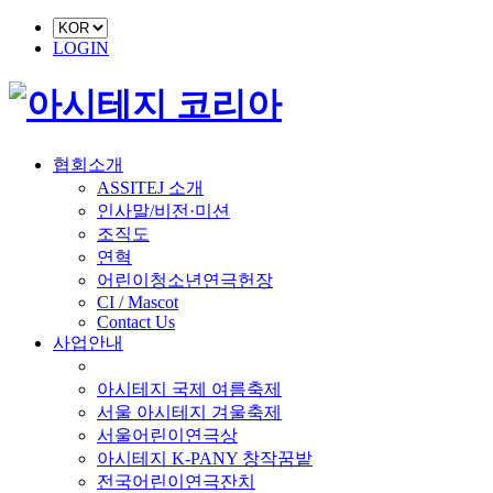
LOGIN
협회소개
ASSITEJ 소개
인사말/비전·미션
조직도
연혁
어린이청소년연극헌장
CI / Mascot
Contact Us
사업안내
■ 축제 사업
아시테지 국제 여름축제
서울 아시테지 겨울축제
서울어린이연극상
아시테지 K-PANY 창작꿈밭
전국어린이연극잔치