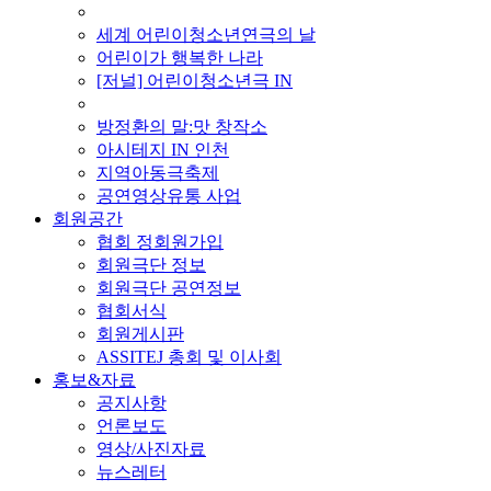
■ 기타 사업
세계 어린이청소년연극의 날
어린이가 행복한 나라
[저널] 어린이청소년극 IN
■ 지난 사업
방정환의 말:맛 창작소
아시테지 IN 인천
지역아동극축제
공연영상유통 사업
회원공간
협회 정회원가입
회원극단 정보
회원극단 공연정보
협회서식
회원게시판
ASSITEJ 총회 및 이사회
홍보&자료
공지사항
언론보도
영상/사진자료
뉴스레터