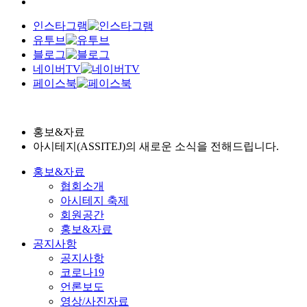
인스타그램
유투브
블로그
네이버TV
페이스북
홍보&자료
아시테지(ASSITEJ)의 새로운 소식을 전해드립니다.
홍보&자료
협회소개
아시테지 축제
회원공간
홍보&자료
공지사항
공지사항
코로나19
언론보도
영상/사진자료