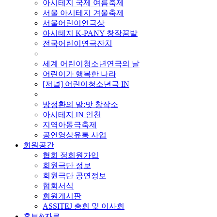
아시테지 국제 여름축제
서울 아시테지 겨울축제
서울어린이연극상
아시테지 K-PANY 창작꿈밭
전국어린이연극잔치
■ 기타 사업
세계 어린이청소년연극의 날
어린이가 행복한 나라
[저널] 어린이청소년극 IN
■ 지난 사업
방정환의 말:맛 창작소
아시테지 IN 인천
지역아동극축제
공연영상유통 사업
회원공간
협회 정회원가입
회원극단 정보
회원극단 공연정보
협회서식
회원게시판
ASSITEJ 총회 및 이사회
홍보&자료