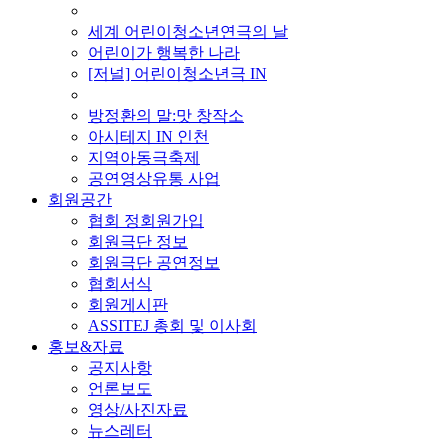
■ 기타 사업
세계 어린이청소년연극의 날
어린이가 행복한 나라
[저널] 어린이청소년극 IN
■ 지난 사업
방정환의 말:맛 창작소
아시테지 IN 인천
지역아동극축제
공연영상유통 사업
회원공간
협회 정회원가입
회원극단 정보
회원극단 공연정보
협회서식
회원게시판
ASSITEJ 총회 및 이사회
홍보&자료
공지사항
언론보도
영상/사진자료
뉴스레터