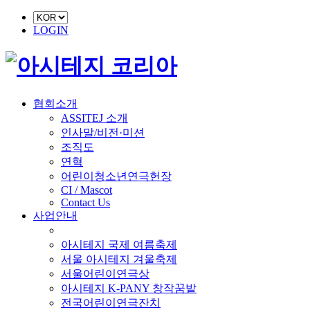
LOGIN
협회소개
ASSITEJ 소개
인사말/비전·미션
조직도
연혁
어린이청소년연극헌장
CI / Mascot
Contact Us
사업안내
■ 축제 사업
아시테지 국제 여름축제
서울 아시테지 겨울축제
서울어린이연극상
아시테지 K-PANY 창작꿈밭
전국어린이연극잔치