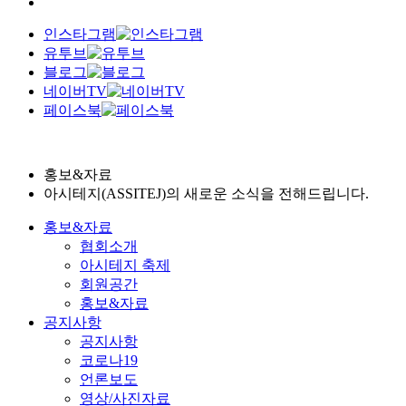
인스타그램
유투브
블로그
네이버TV
페이스북
홍보&자료
아시테지(ASSITEJ)의 새로운 소식을 전해드립니다.
홍보&자료
협회소개
아시테지 축제
회원공간
홍보&자료
공지사항
공지사항
코로나19
언론보도
영상/사진자료