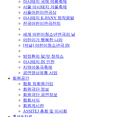
아시테지 국제 여름축제
서울 아시테지 겨울축제
서울어린이연극상
아시테지 K-PANY 창작꿈밭
전국어린이연극잔치
■ 기타 사업
세계 어린이청소년연극의 날
어린이가 행복한 나라
[저널] 어린이청소년극 IN
■ 지난 사업
방정환의 말:맛 창작소
아시테지 IN 인천
지역아동극축제
공연영상유통 사업
회원공간
협회 정회원가입
회원극단 정보
회원극단 공연정보
협회서식
회원게시판
ASSITEJ 총회 및 이사회
홍보&자료