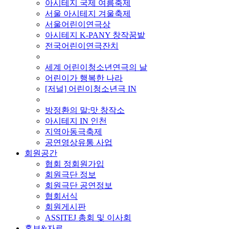
아시테지 국제 여름축제
서울 아시테지 겨울축제
서울어린이연극상
아시테지 K-PANY 창작꿈밭
전국어린이연극잔치
■ 기타 사업
세계 어린이청소년연극의 날
어린이가 행복한 나라
[저널] 어린이청소년극 IN
■ 지난 사업
방정환의 말:맛 창작소
아시테지 IN 인천
지역아동극축제
공연영상유통 사업
회원공간
협회 정회원가입
회원극단 정보
회원극단 공연정보
협회서식
회원게시판
ASSITEJ 총회 및 이사회
홍보&자료