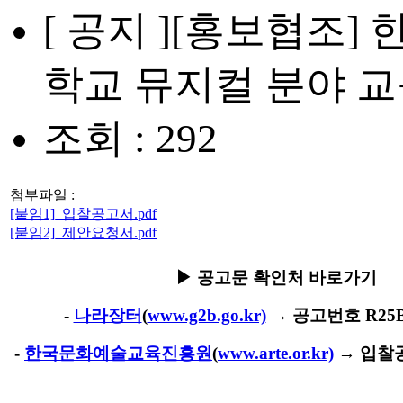
[ 공지 ]
[홍보협조] 
학교 뮤지컬 분야 교
조회 : 292
첨부파일 :
[붙임1]_입찰공고서.pdf
[붙임2]_제안요청서.pdf
▶ 공고문 확인처 바로가기
-
나라장터
(
www.g2b.go.kr)
→ 공고번호 R25BK
-
한국문화예술교육진흥원
(
www.arte.or.kr)
→ 입찰공