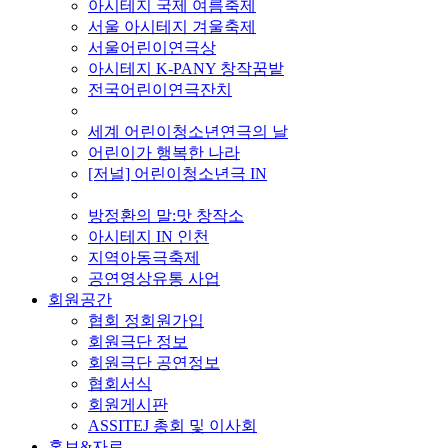
아시테지 국제 여름축제
서울 아시테지 겨울축제
서울어린이연극상
아시테지 K-PANY 창작꿈밭
전국어린이연극잔치
■ 기타 사업
세계 어린이청소년연극의 날
어린이가 행복한 나라
[저널] 어린이청소년극 IN
■ 지난 사업
방정환의 말:맛 창작소
아시테지 IN 인천
지역아동극축제
공연영상유통 사업
회원공간
협회 정회원가입
회원극단 정보
회원극단 공연정보
협회서식
회원게시판
ASSITEJ 총회 및 이사회
홍보&자료