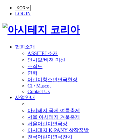
LOGIN
협회소개
ASSITEJ 소개
인사말/비전·미션
조직도
연혁
어린이청소년연극헌장
CI / Mascot
Contact Us
사업안내
■ 축제 사업
아시테지 국제 여름축제
서울 아시테지 겨울축제
서울어린이연극상
아시테지 K-PANY 창작꿈밭
전국어린이연극잔치