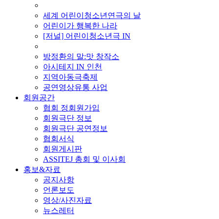
■ 기타 사업
세계 어린이청소년연극의 날
어린이가 행복한 나라
[저널] 어린이청소년극 IN
■ 지난 사업
방정환의 말:맛 창작소
아시테지 IN 인천
지역아동극축제
공연영상유통 사업
회원공간
협회 정회원가입
회원극단 정보
회원극단 공연정보
협회서식
회원게시판
ASSITEJ 총회 및 이사회
홍보&자료
공지사항
언론보도
영상/사진자료
뉴스레터