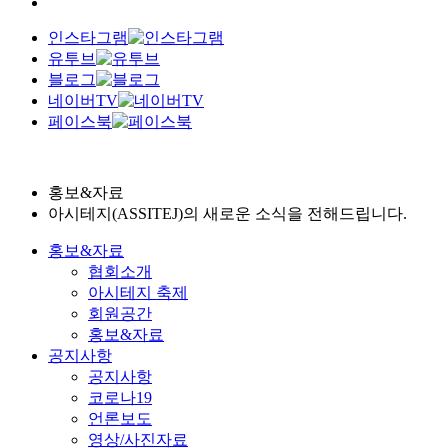
인스타그램
유투브
블로그
네이버TV
페이스북
홍보&자료
아시테지(ASSITEJ)의 새로운 소식을 전해드립니다.
홍보&자료
협회소개
아시테지 축제
회원공간
홍보&자료
공지사항
공지사항
코로나19
언론보도
영상/사진자료