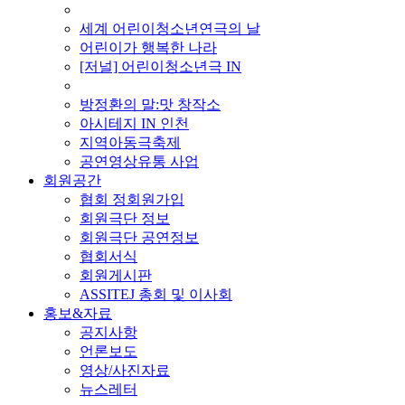
■ 기타 사업
세계 어린이청소년연극의 날
어린이가 행복한 나라
[저널] 어린이청소년극 IN
■ 지난 사업
방정환의 말:맛 창작소
아시테지 IN 인천
지역아동극축제
공연영상유통 사업
회원공간
협회 정회원가입
회원극단 정보
회원극단 공연정보
협회서식
회원게시판
ASSITEJ 총회 및 이사회
홍보&자료
공지사항
언론보도
영상/사진자료
뉴스레터