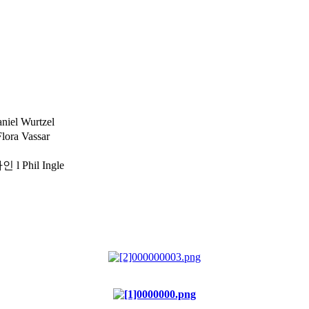
iel Wurtzel
ora Vassar
l Phil Ingle