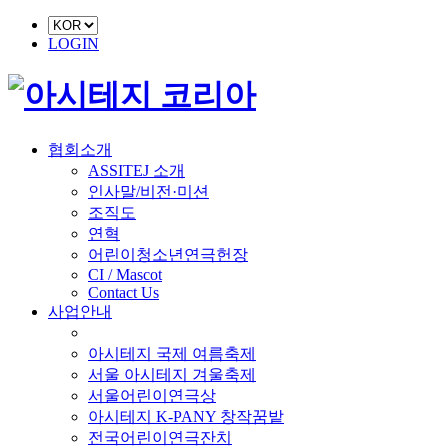
LOGIN
협회소개
ASSITEJ 소개
인사말/비전·미션
조직도
연혁
어린이청소년연극헌장
CI / Mascot
Contact Us
사업안내
■ 축제 사업
아시테지 국제 여름축제
서울 아시테지 겨울축제
서울어린이연극상
아시테지 K-PANY 창작꿈밭
전국어린이연극잔치