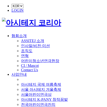
LOGIN
협회소개
ASSITEJ 소개
인사말/비전·미션
조직도
연혁
어린이청소년연극헌장
CI / Mascot
Contact Us
사업안내
■ 축제 사업
아시테지 국제 여름축제
서울 아시테지 겨울축제
서울어린이연극상
아시테지 K-PANY 창작꿈밭
전국어린이연극잔치