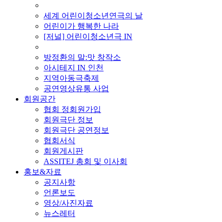
■ 기타 사업
세계 어린이청소년연극의 날
어린이가 행복한 나라
[저널] 어린이청소년극 IN
■ 지난 사업
방정환의 말:맛 창작소
아시테지 IN 인천
지역아동극축제
공연영상유통 사업
회원공간
협회 정회원가입
회원극단 정보
회원극단 공연정보
협회서식
회원게시판
ASSITEJ 총회 및 이사회
홍보&자료
공지사항
언론보도
영상/사진자료
뉴스레터