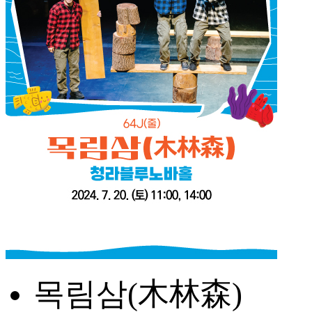
목림삼(木林森)