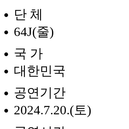
단 체
64J(줄)
국 가
대한민국
공연기간
2024.7.20.(토)