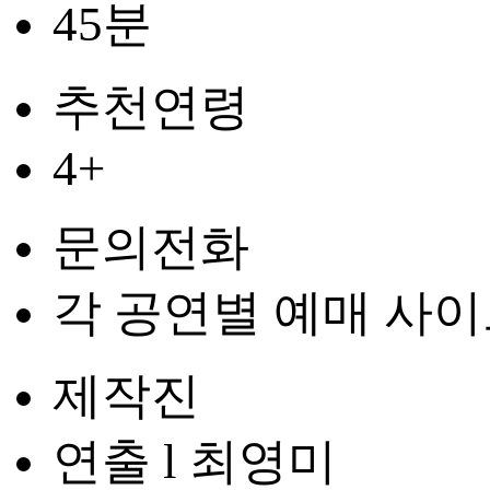
45분
추천연령
4+
문의전화
각 공연별 예매 사이
제작진
연출 l 최영미