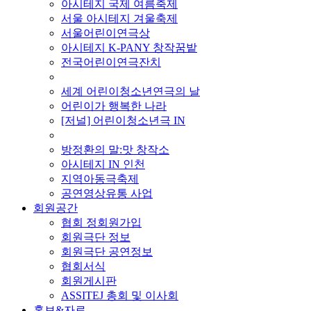
아시테지 국제 여름축제
서울 아시테지 겨울축제
서울어린이연극상
아시테지 K-PANY 창작꿈밭
전국어린이연극잔치
■ 기타 사업
세계 어린이청소년연극의 날
어린이가 행복한 나라
[저널] 어린이청소년극 IN
■ 지난 사업
방정환의 말:맛 창작소
아시테지 IN 인천
지역아동극축제
공연영상유통 사업
회원공간
협회 정회원가입
회원극단 정보
회원극단 공연정보
협회서식
회원게시판
ASSITEJ 총회 및 이사회
홍보&자료