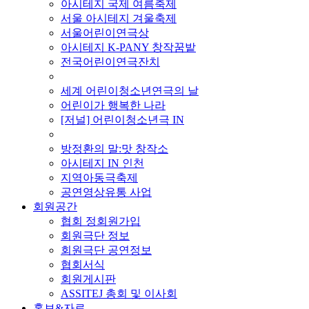
아시테지 국제 여름축제
서울 아시테지 겨울축제
서울어린이연극상
아시테지 K-PANY 창작꿈밭
전국어린이연극잔치
■ 기타 사업
세계 어린이청소년연극의 날
어린이가 행복한 나라
[저널] 어린이청소년극 IN
■ 지난 사업
방정환의 말:맛 창작소
아시테지 IN 인천
지역아동극축제
공연영상유통 사업
회원공간
협회 정회원가입
회원극단 정보
회원극단 공연정보
협회서식
회원게시판
ASSITEJ 총회 및 이사회
홍보&자료