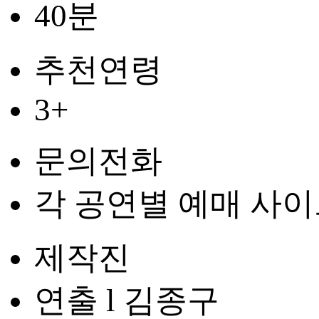
40분
추천연령
3+
문의전화
각 공연별 예매 사이
제작진
연출 l 김종구