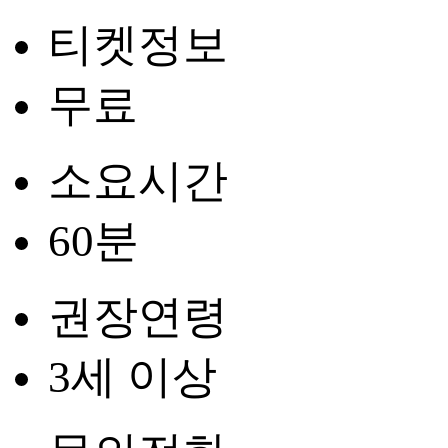
티켓정보
무료
소요시간
60분
권장연령
3세 이상