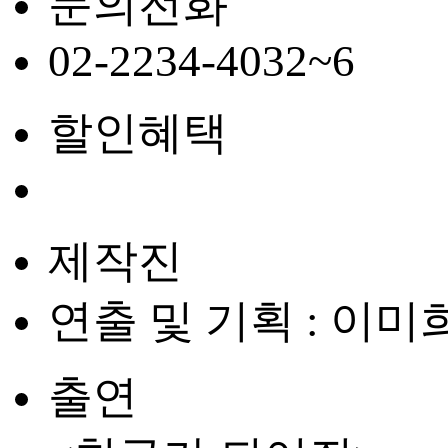
문의전화
02-2234-4032~6
할인혜택
제작진
연출 및 기획 : 이미희
출연