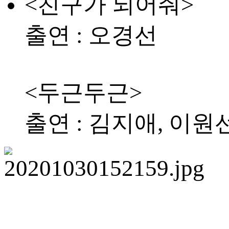
<친구가 되어줘>
출연 : 오경선
<두근두근>
출연 : 김지애, 이원