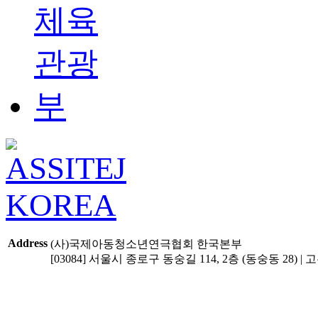
Address
(사)국제아동청소년연극협회 한국본부
[03084] 서울시 종로구 동숭길 114, 2층 (동숭동 28) | 고유