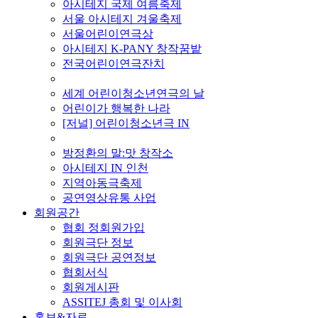
아시테지 국제 여름축제
서울 아시테지 겨울축제
서울어린이연극상
아시테지 K-PANY 창작꿈밭
전국어린이연극잔치
■ 기타 사업
세계 어린이청소년연극의 날
어린이가 행복한 나라
[저널] 어린이청소년극 IN
■ 지난 사업
방정환의 말:맛 창작소
아시테지 IN 인천
지역아동극축제
공연영상유통 사업
회원공간
협회 정회원가입
회원극단 정보
회원극단 공연정보
협회서식
회원게시판
ASSITEJ 총회 및 이사회
홍보&자료