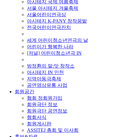
아시테지 국제 여름축제
서울 아시테지 겨울축제
서울어린이연극상
아시테지 K-PANY 창작꿈밭
전국어린이연극잔치
■ 기타 사업
세계 어린이청소년연극의 날
어린이가 행복한 나라
[저널] 어린이청소년극 IN
■ 지난 사업
방정환의 말:맛 창작소
아시테지 IN 인천
지역아동극축제
공연영상유통 사업
회원공간
협회 정회원가입
회원극단 정보
회원극단 공연정보
협회서식
회원게시판
ASSITEJ 총회 및 이사회
홍보&자료