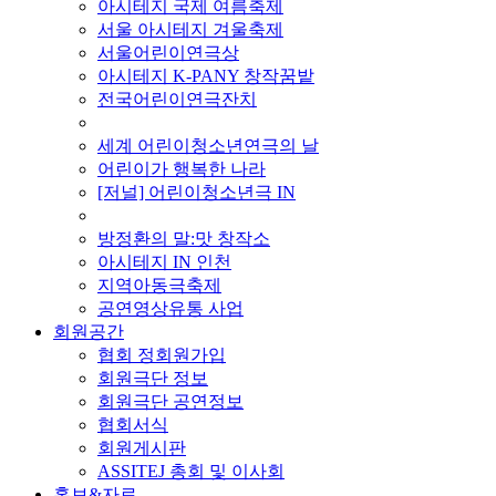
아시테지 국제 여름축제
서울 아시테지 겨울축제
서울어린이연극상
아시테지 K-PANY 창작꿈밭
전국어린이연극잔치
■ 기타 사업
세계 어린이청소년연극의 날
어린이가 행복한 나라
[저널] 어린이청소년극 IN
■ 지난 사업
방정환의 말:맛 창작소
아시테지 IN 인천
지역아동극축제
공연영상유통 사업
회원공간
협회 정회원가입
회원극단 정보
회원극단 공연정보
협회서식
회원게시판
ASSITEJ 총회 및 이사회
홍보&자료