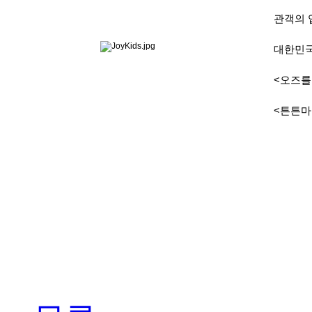
관객의 
대한민국
<오즈를
<튼튼마