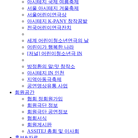
아시테지 국제 여름축제
서울 아시테지 겨울축제
서울어린이연극상
아시테지 K-PANY 창작꿈밭
전국어린이연극잔치
■ 기타 사업
세계 어린이청소년연극의 날
어린이가 행복한 나라
[저널] 어린이청소년극 IN
■ 지난 사업
방정환의 말:맛 창작소
아시테지 IN 인천
지역아동극축제
공연영상유통 사업
회원공간
협회 정회원가입
회원극단 정보
회원극단 공연정보
협회서식
회원게시판
ASSITEJ 총회 및 이사회
홍보&자료