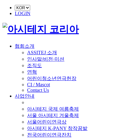
LOGIN
협회소개
ASSITEJ 소개
인사말/비전·미션
조직도
연혁
어린이청소년연극헌장
CI / Mascot
Contact Us
사업안내
■ 축제 사업
아시테지 국제 여름축제
서울 아시테지 겨울축제
서울어린이연극상
아시테지 K-PANY 창작꿈밭
전국어린이연극잔치