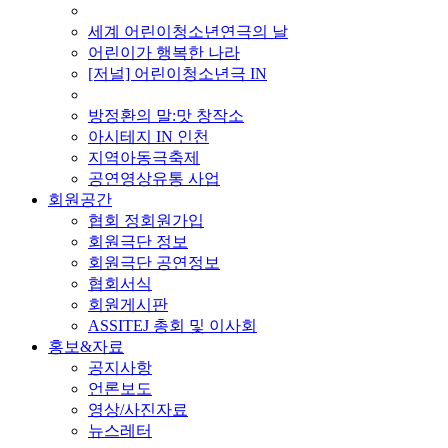
■ 기타 사업
세계 어린이청소년연극의 날
어린이가 행복한 나라
[저널] 어린이청소년극 IN
■ 지난 사업
방정환의 말:맛 창작소
아시테지 IN 인천
지역아동극축제
공연영상유통 사업
회원공간
협회 정회원가입
회원극단 정보
회원극단 공연정보
협회서식
회원게시판
ASSITEJ 총회 및 이사회
홍보&자료
공지사항
언론보도
영상/사진자료
뉴스레터