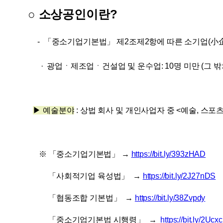
○ 소상공인이란?
-
「중소기업기본법」 제2조제2항에 따른 소기업(小企業
·
광업ㆍ제조업ㆍ건설업 및 운수업: 10명 미만 (
그 밖
▶ 예술분야
:
​상법 회사 및 개인사업자 중 <예술, 스포
※
​「중소기업기본법」 →
https://bit.ly/393zHAD​
「사회적기업 육성법」
→
https://bit.ly/2J27nDS
「협동조합 기본법」
→
https://bit.ly/38Zvpdy
「중소기업기본법 시행령」
→
https://bit.ly/2Ucx