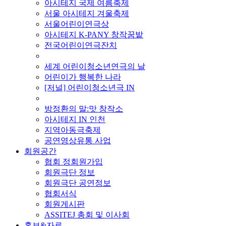
아시테지 국제 여름축제
서울 아시테지 겨울축제
서울어린이연극상
아시테지 K-PANY 창작꿈밭
전국어린이연극잔치
■ 기타 사업
세계 어린이청소년연극의 날
어린이가 행복한 나라
[저널] 어린이청소년극 IN
■ 지난 사업
방정환의 말:맛 창작소
아시테지 IN 인천
지역아동극축제
공연영상유통 사업
회원공간
협회 정회원가입
회원극단 정보
회원극단 공연정보
협회서식
회원게시판
ASSITEJ 총회 및 이사회
홍보&자료