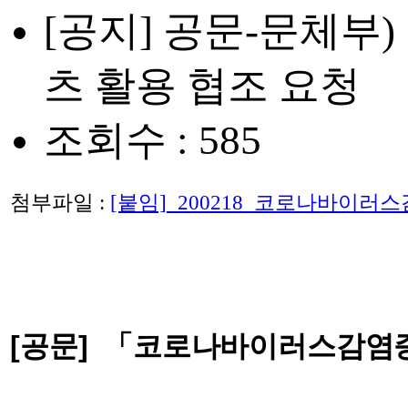
[공지] 공문-문체부
츠 활용 협조 요청
조회수 : 585
첨부파일 :
[붙임]_200218_코로나바이러
[공문]
​
「코로나바이러스감염증-