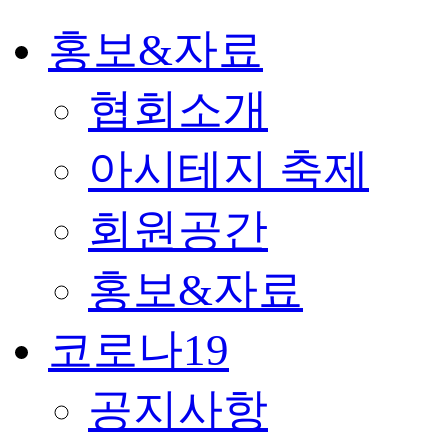
홍보&자료
협회소개
아시테지 축제
회원공간
홍보&자료
코로나19
공지사항