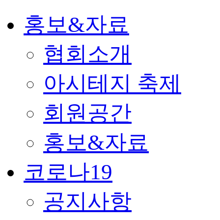
홍보&자료
협회소개
아시테지 축제
회원공간
홍보&자료
코로나19
공지사항