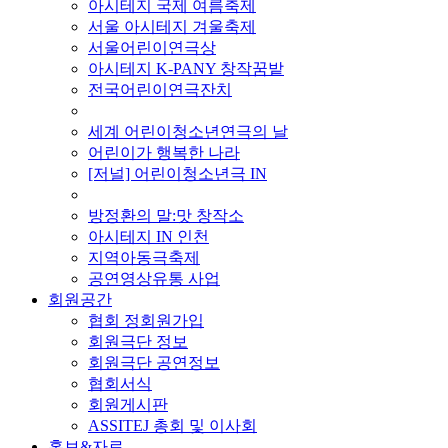
아시테지 국제 여름축제
서울 아시테지 겨울축제
서울어린이연극상
아시테지 K-PANY 창작꿈밭
전국어린이연극잔치
■ 기타 사업
세계 어린이청소년연극의 날
어린이가 행복한 나라
[저널] 어린이청소년극 IN
■ 지난 사업
방정환의 말:맛 창작소
아시테지 IN 인천
지역아동극축제
공연영상유통 사업
회원공간
협회 정회원가입
회원극단 정보
회원극단 공연정보
협회서식
회원게시판
ASSITEJ 총회 및 이사회
홍보&자료