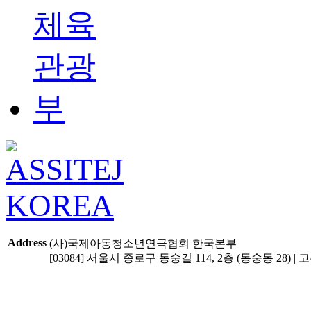
Address
(사)국제아동청소년연극협회 한국본부
[03084] 서울시 종로구 동숭길 114, 2층 (동숭동 28) | 고유