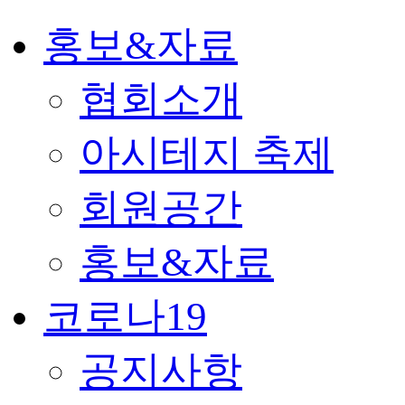
홍보&자료
협회소개
아시테지 축제
회원공간
홍보&자료
코로나19
공지사항