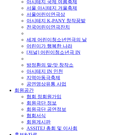
아시테지 국제 여름축제
서울 아시테지 겨울축제
서울어린이연극상
아시테지 K-PANY 창작꿈밭
전국어린이연극잔치
■ 기타 사업
세계 어린이청소년연극의 날
어린이가 행복한 나라
[저널] 어린이청소년극 IN
■ 지난 사업
방정환의 말:맛 창작소
아시테지 IN 인천
지역아동극축제
공연영상유통 사업
회원공간
협회 정회원가입
회원극단 정보
회원극단 공연정보
협회서식
회원게시판
ASSITEJ 총회 및 이사회
홍보&자료