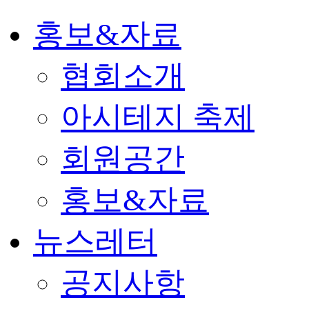
홍보&자료
협회소개
아시테지 축제
회원공간
홍보&자료
뉴스레터
공지사항