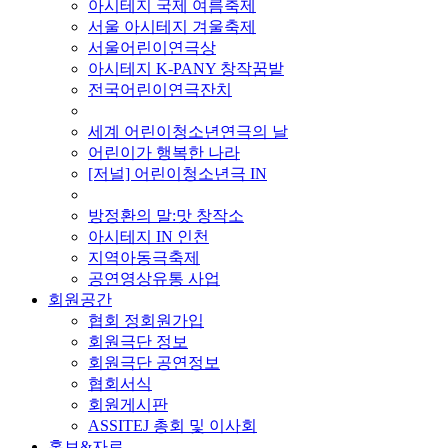
아시테지 국제 여름축제
서울 아시테지 겨울축제
서울어린이연극상
아시테지 K-PANY 창작꿈밭
전국어린이연극잔치
■ 기타 사업
세계 어린이청소년연극의 날
어린이가 행복한 나라
[저널] 어린이청소년극 IN
■ 지난 사업
방정환의 말:맛 창작소
아시테지 IN 인천
지역아동극축제
공연영상유통 사업
회원공간
협회 정회원가입
회원극단 정보
회원극단 공연정보
협회서식
회원게시판
ASSITEJ 총회 및 이사회
홍보&자료