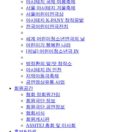
아시테지 국제 여름축제
서울 아시테지 겨울축제
서울어린이연극상
아시테지 K-PANY 창작꿈밭
전국어린이연극잔치
■ 기타 사업
세계 어린이청소년연극의 날
어린이가 행복한 나라
[저널] 어린이청소년극 IN
■ 지난 사업
방정환의 말:맛 창작소
아시테지 IN 인천
지역아동극축제
공연영상유통 사업
회원공간
협회 정회원가입
회원극단 정보
회원극단 공연정보
협회서식
회원게시판
ASSITEJ 총회 및 이사회
홍보&자료