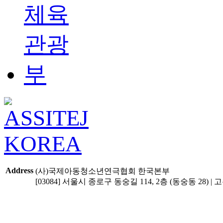
Address
(사)국제아동청소년연극협회 한국본부
[03084] 서울시 종로구 동숭길 114, 2층 (동숭동 28) | 고유