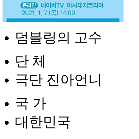
덤블링의 고수
단 체
극단 진아언니
국 가
대한민국