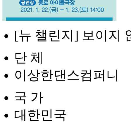
[뉴 챌린지] 보이지
단 체
이상한댄스컴퍼니
국 가
대한민국