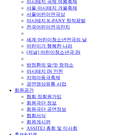
아시테지 국제 여름축제
서울 아시테지 겨울축제
서울어린이연극상
아시테지 K-PANY 창작꿈밭
전국어린이연극잔치
■ 기타 사업
세계 어린이청소년연극의 날
어린이가 행복한 나라
[저널] 어린이청소년극 IN
■ 지난 사업
방정환의 말:맛 창작소
아시테지 IN 인천
지역아동극축제
공연영상유통 사업
회원공간
협회 정회원가입
회원극단 정보
회원극단 공연정보
협회서식
회원게시판
ASSITEJ 총회 및 이사회
홍보&자료