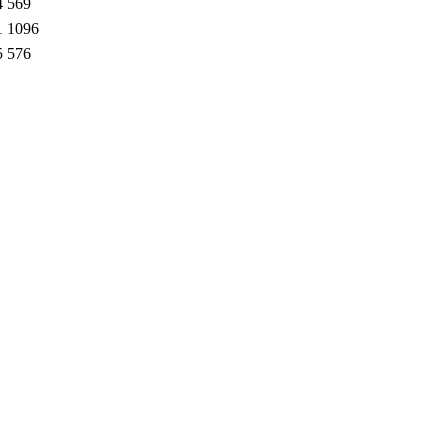
4
569
1
1096
5
576