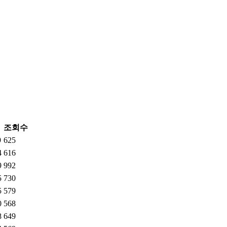
조회수
9
625
4
616
9
992
5
730
5
579
0
568
8
649