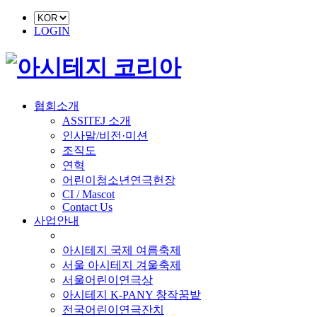
LOGIN
협회소개
ASSITEJ 소개
인사말/비전·미션
조직도
연혁
어린이청소년연극헌장
CI / Mascot
Contact Us
사업안내
■ 축제 사업
아시테지 국제 여름축제
서울 아시테지 겨울축제
서울어린이연극상
아시테지 K-PANY 창작꿈밭
전국어린이연극잔치