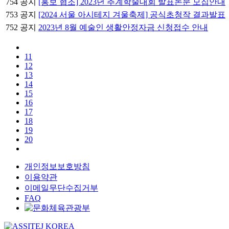
754
공지
[홍보 협조] 2023년 추계학술대회 발표논문 모집안내
753
공지
[2024 서울 아시테지 겨울축제] 공식초청작 결과발표
752
공지
2023년 8월 예술인 생활안정자금 신청접수 안내
11
12
13
14
15
16
17
18
19
20
개인정보보호방침
이용약관
이메일무단수집거부
FAQ