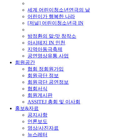
■ 기타 사업
세계 어린이청소년연극의 날
어린이가 행복한 나라
[저널] 어린이청소년극 IN
■ 지난 사업
방정환의 말:맛 창작소
아시테지 IN 인천
지역아동극축제
공연영상유통 사업
회원공간
협회 정회원가입
회원극단 정보
회원극단 공연정보
협회서식
회원게시판
ASSITEJ 총회 및 이사회
홍보&자료
공지사항
언론보도
영상/사진자료
뉴스레터